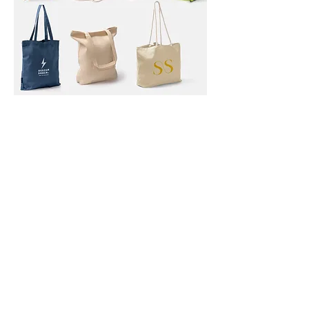
Notre gamme de sacs, bagagerie, trousses et tote bag
Télécharger notre catalogue ici
Si vous ne trouvez pas votre bonheur, contactez-nous, nous
le trouverons pour vous
Nos dernières réalisations à voir sur
FT PUBLICITE ALSACE
Tél 06 82 85 62 36
21 rue du champ du feu
67810 Holtzheim (Strasbourg)
Du lundi au vendredi de 9h à 18h
Formulaire de contact