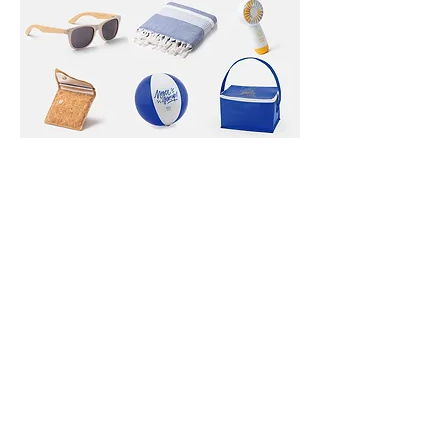
Nos articles pour l'organisation de vos
évènements et vos fêtes
Télécharger notre catalogue ici
Nos dernières réalisations à voir sur
FT PUBLICITE ALSACE
Tél 06 82 85 62 36
21 rue du champ du feu
67810 Holtzheim (Strasbourg)
Du lundi au vendredi de 9h à 18h
Formulaire de contact